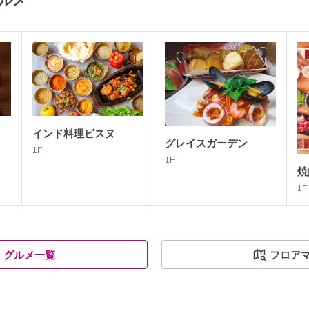
グルメ
インド料理ビスヌ
グレイスガーデン
1F
1F
焼
1F
グルメ一覧
フロア