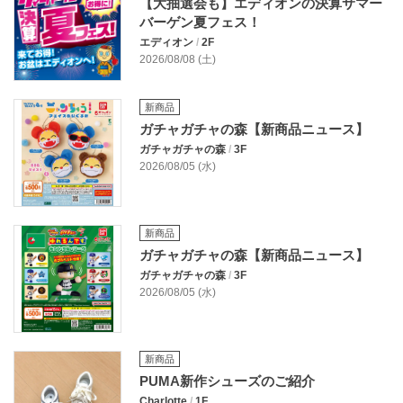
【大抽選会も】エディオンの決算サマー
バーゲン夏フェス！
エディオン
/
2F
2026/08/08 (土)
新商品
ガチャガチャの森【新商品ニュース】
ガチャガチャの森
/
3F
2026/08/05 (水)
新商品
ガチャガチャの森【新商品ニュース】
ガチャガチャの森
/
3F
2026/08/05 (水)
新商品
PUMA新作シューズのご紹介
Charlotte
/
1F