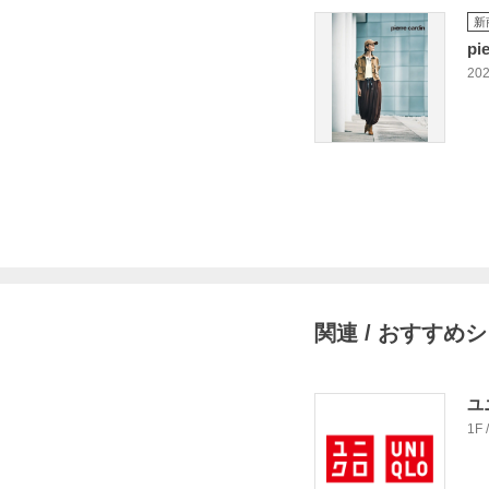
新
pi
202
関連 / おすすめ
ユ
1F