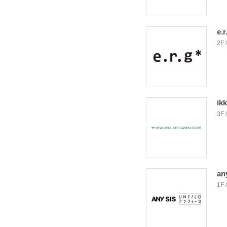
e.r
2F
ik
3F
an
1F