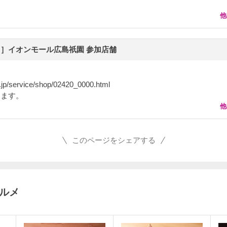
他
］イオンモール広島祇園 参加店舗
r.jp/service/shop/02420_0000.html
ります。
他
このページをシェアする
グルメ