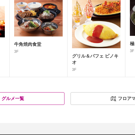
極
牛角焼肉食堂
3F
3F
グリル＆パフェ ピノキ
オ
3F
グルメ一覧
フロア