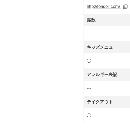
http://toridoll.com/
席数
---
キッズメニュー
◯
アレルギー表記
---
テイクアウト
◯